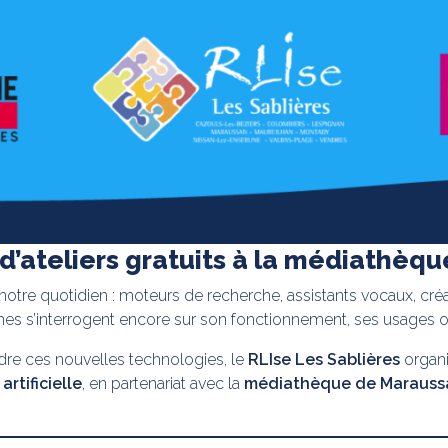
 d’ateliers gratuits à la médiathèq
 de notre quotidien : moteurs de recherche, assistants vocaux, cré
s s’interrogent encore sur son fonctionnement, ses usages ou
re ces nouvelles technologies, le
RLIse Les Sablières
organi
artificielle
, en partenariat avec la
médiathèque de Marauss