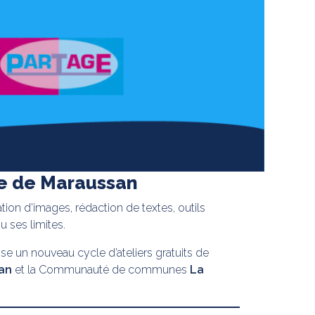
ue de Maraussan
ation d’images, rédaction de textes, outils
 ses limites.
se un nouveau cycle d’ateliers gratuits de
an
et la Communauté de communes
La