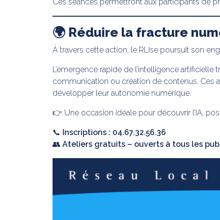
Ces séances permettront aux participants de pr
🌍 Réduire la fracture nu
À travers cette action, le RLIse poursuit son e
L’émergence rapide de l’intelligence artificiel
communication ou création de contenus. Ces at
développer leur autonomie numérique.
👉 Une occasion idéale pour découvrir l’IA, pos
📞
Inscriptions : 04.67.32.56.36
👥
Ateliers gratuits – ouverts à tous les pub