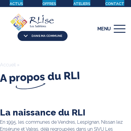
ACTUS
OFFRES
ATELIERS
CONTACT
MENU
DANS MA COMMUNE
Accueil
»
A propos du RLI
La naissance du RLI
En 1995, les communes de Vendres, Lespignan, Nissan lez
Ensérune et Valras, déjà regroupées dans un SIVU Les