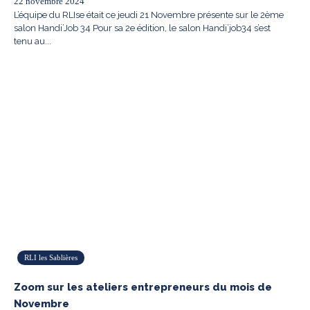
22 novembre 2024
L’équipe du RLIse était ce jeudi 21 Novembre présente sur le 2ème
salon Handi’Job 34 Pour sa 2e édition, le salon Handi’job34 s’est
tenu au...
RLI les Sablières
Zoom sur les ateliers entrepreneurs du mois de
Novembre