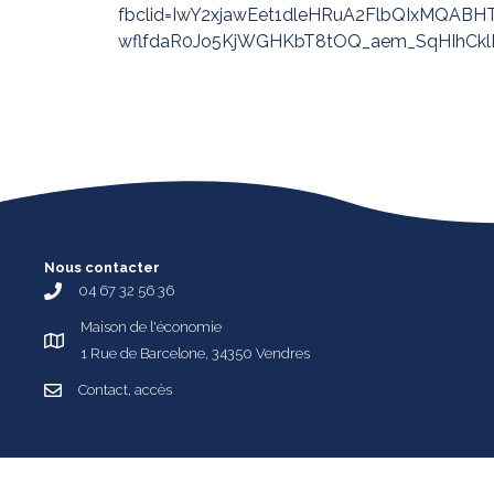
fbclid=IwY2xjawEet1dleHRuA2FlbQIxMQABH
wflfdaR0Jo5KjWGHKbT8tOQ_aem_SqHIhCklDn
Nous contacter
04 67 32 56 36
Maison de l'économie
1 Rue de Barcelone, 34350 Vendres
Contact, accès