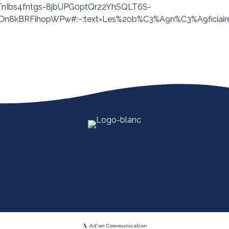
TnIbs4fntgs-8jbUPG0ptQr22YhSQLT6S-
8kBRFihopWPw#:~:text=Les%20b%C3%A9n%C3%A9ficiaires
Ad'on Communication