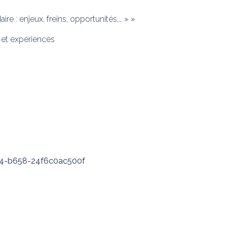
re : enjeux, freins, opportunités,… » »
 et expériences
0f4-b658-24f6c0ac500f