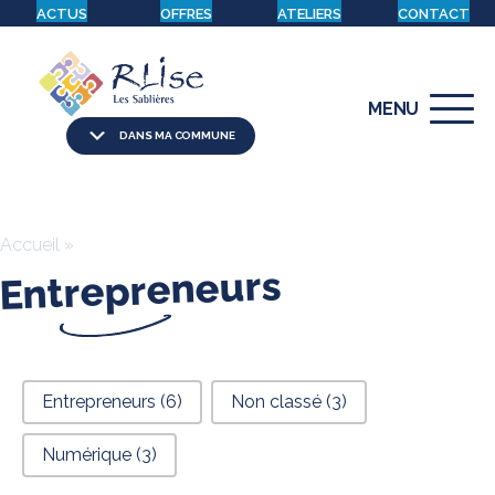
ACTUS
OFFRES
ATELIERS
CONTACT
MENU
DANS MA COMMUNE
Accueil
»
Entrepreneurs
filtre articles
Entrepreneurs
(6)
Non classé
(3)
Numérique
(3)