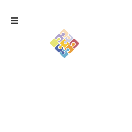
Nous contacter
04 67 32 56 36
Maison de l'économie
1 Rue de Barcelone, 34350 Vendres
Contact, accès